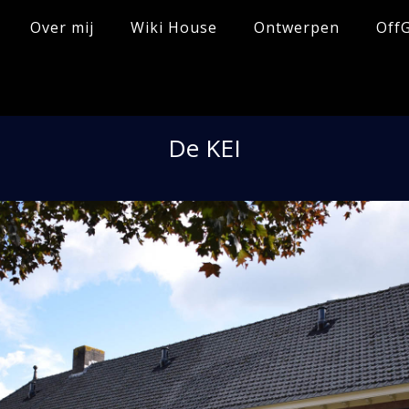
Over mij
Wiki House
Ontwerpen
OffG
De KEI